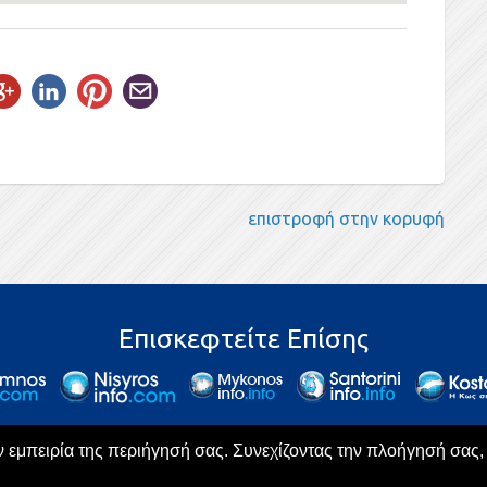
επιστροφή στην κορυφή
Επισκεφτείτε Επίσης
ην εμπειρία της περιήγησή σας. Συνεχίζοντας την πλοήγησή σας
opyright © From 2014. All rights Reserved. | Design & Hosting by