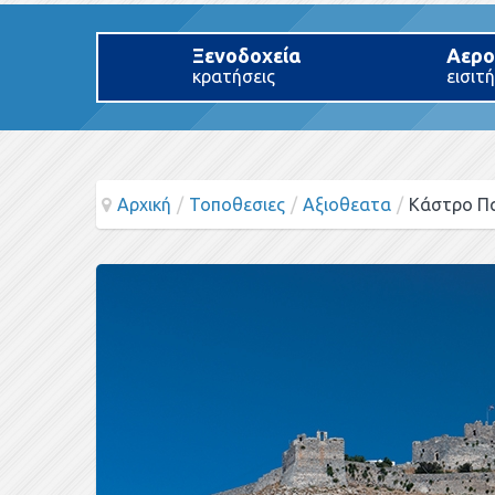
Ξενοδοχεία
Αερο
κρατήσεις
εισιτ
Αρχική
/
Τοποθεσιες
/
Αξιοθεατα
/
Κάστρο Π